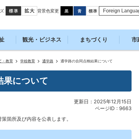
ズ
背景色変更
祉
観光・ビジネス
まちづくり
市
て・教育
学校教育
通学路
通学路の合同点検結果について
結果について
更新日：2025年12月15日
ページID :
9663
対策箇所及び内容を公表します。