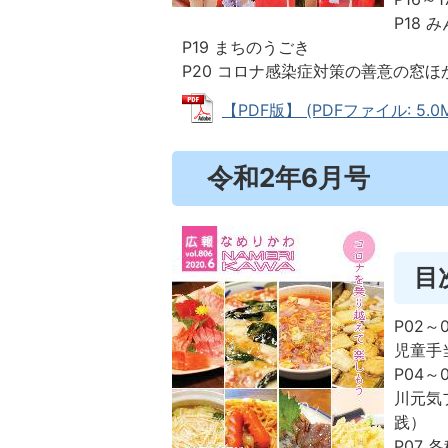
P18 
P19 まちのうごき
P20 コロナ感染症対策の善意の窓ほ
【PDF版】 (PDFファイル: 5.0
令和2年6月号
目
P02
児童手
P04
川元気
践）
P07 