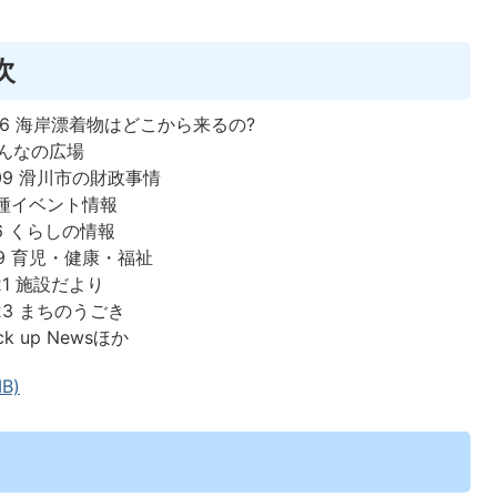
次
～06 海岸漂着物はどこから来るの?
みんなの広場
09 滑川市の財政事情
各種イベント情報
16 くらしの情報
19 育児・健康・福祉
21 施設だより
23 まちのうごき
ick up Newsほか
B)