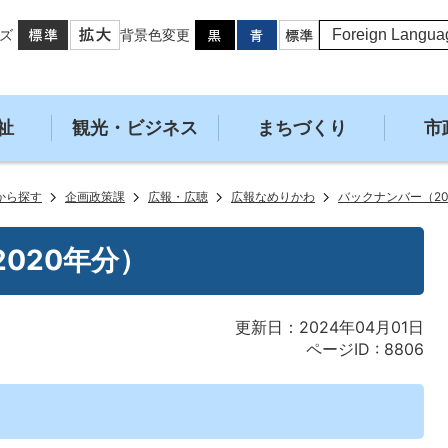
ズ
背景色変更
祉
観光・ビジネス
まちづくり
市
から探す
企画政策課
広報・広聴
広報なめりかわ
バックナンバー（20
020年分）
更新日：2024年04月01日
ページID :
8806