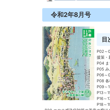
令和2年8月号
目
P02
援策・
P04 
P05 
P06～
P08
P09～
P13～
P16～
P18～