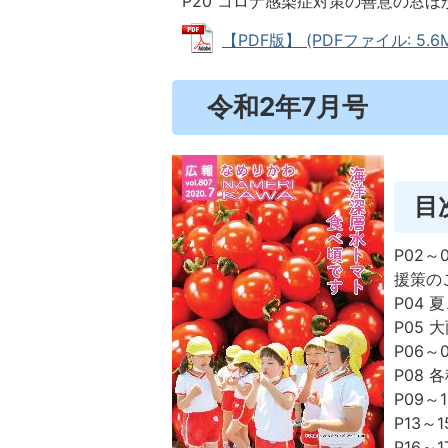
P20 コロナ感染症対策の善意の窓ほ
【PDF版】 (PDFファイル: 5.6
令和2年7月号
目
P02
援策の
P04
P05
P06～
P08
P09～
P13～
P16～