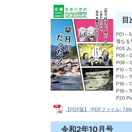
目
P01
母なる
P05 
P06
P08～
P10～
P13～
P16～
P18～
P20 P
【PDF版】 (PDFファイル: 7.6M
令和2年10月号