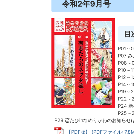
令和2年9月号
目
P01
P07 
P08
P10～
P12～
P14～
P19～
P22～
P24
P25～
P28 恋たびinなめりかわのお知らせ
【PDF版】 (PDFファイル: 7.8M