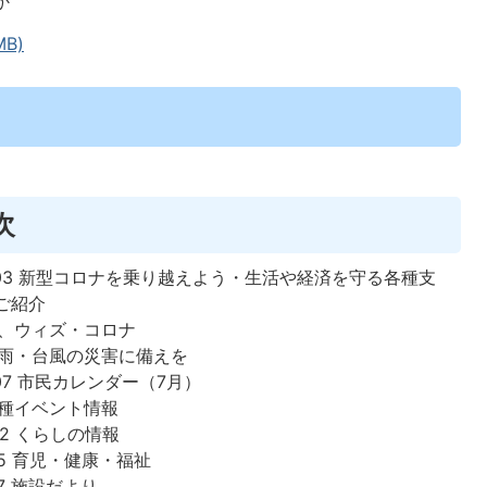
か
MB)
次
～03 新型コロナを乗り越えよう・生活や経済を守る各種支
ご紹介
 夏、ウィズ・コロナ
 大雨・台風の災害に備えを
07 市民カレンダー（7月）
 各種イベント情報
12 くらしの情報
15 育児・健康・福祉
17 施設だより