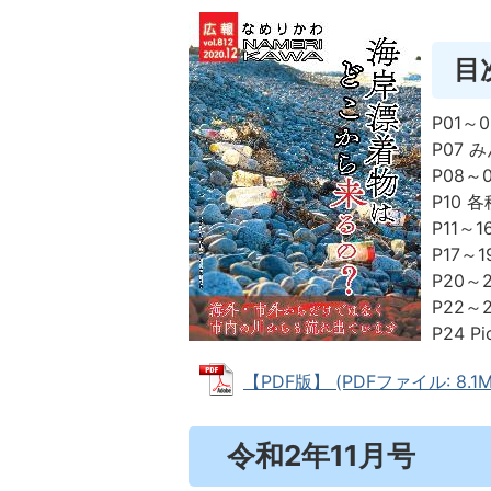
目
P01
P07 
P08～
P10 
P11～
P17～
P20～
P22～
P24 P
【PDF版】 (PDFファイル: 8.1M
令和2年11月号