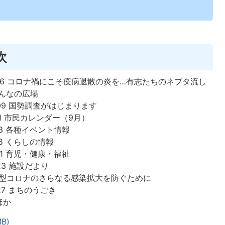
次
～06 コロナ禍にこそ疫病退散の炎を…有志たちのネブタ流し
みんなの広場
～09 国勢調査がはじまります
11 市民カレンダー（9月）
13 各種イベント情報
18 くらしの情報
21 育児・健康・福祉
23 施設だより
 新型コロナのさらなる感染拡大を防ぐために
27 まちのうごき
ほか
B)