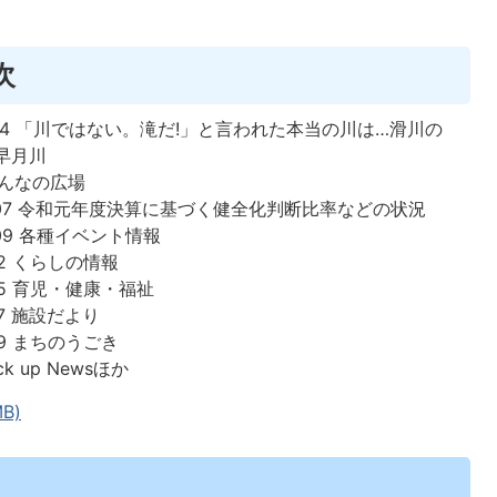
次
～04 「川ではない。滝だ!」と言われた本当の川は…滑川の
早月川
みんなの広場
～07 令和元年度決算に基づく健全化判断比率などの状況
09 各種イベント情報
12 くらしの情報
15 育児・健康・福祉
17 施設だより
19 まちのうごき
ick up Newsほか
B)