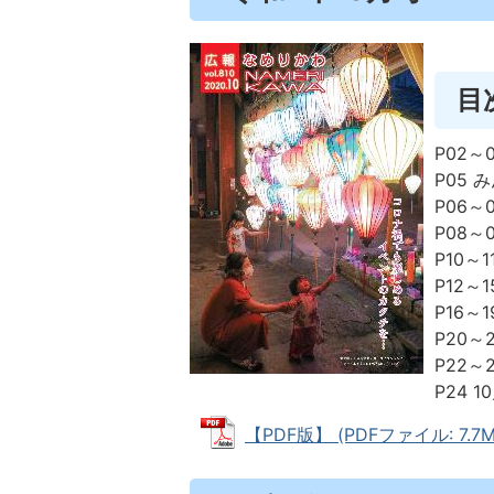
目
P02
P05 
P06
P08～
P10～
P12～
P16～
P20～
P22～
P24 
【PDF版】 (PDFファイル: 7.7M