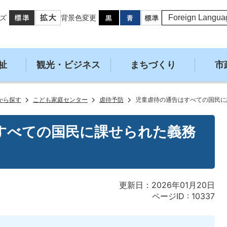
ズ
背景色変更
祉
観光・ビジネス
まちづくり
市
から探す
こども家庭センター
虐待予防
児童虐待の通告はすべての国民に
すべての国民に課せられた義務
更新日：2026年01月20日
ページID :
10337