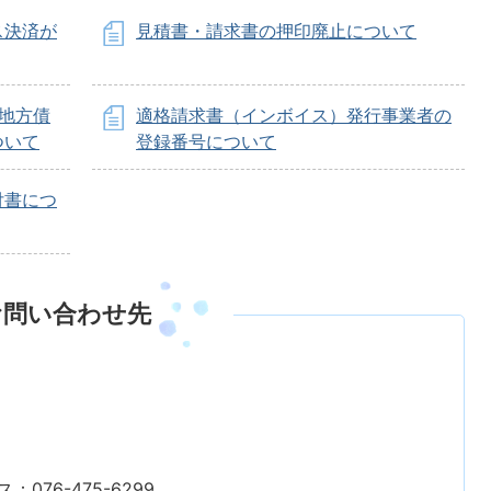
ス決済が
見積書・請求書の押印廃止について
地方債
適格請求書（インボイス）発行事業者の
ついて
登録番号について
付書につ
お問い合わせ先
：076-475-6299