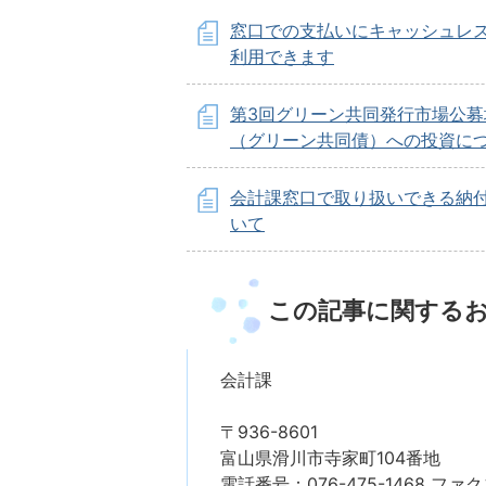
窓口での支払いにキャッシュレ
利用できます
第3回グリーン共同発行市場公募
（グリーン共同債）への投資に
会計課窓口で取り扱いできる納
いて
この記事に関する
会計課
〒936-8601
富山県滑川市寺家町104番地
電話番号：076-475-1468 ファクス