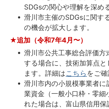
SDGsの関心や理解を深め
滑川市主催のSDGsに関す
の機会が拡大します。
★追加（令和7年4月〜）
滑川市公共工事総合評価方
する場合に、技術加算点と
ます。詳細は
こちら
をご確
滑川市内の小規模事業者に
業資金（一般小口枠・零細
れた場合は、富山県信用保