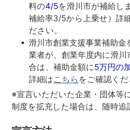
料の
4/5
を滑川市が補給し
補給率3/5から上乗せ）詳
ださい。
滑川市創業支援事業補助金
業者が、創業年度内に滑川市
合は、補助金額に
5万円の
詳細は
こちら
をご確認くだ
※宣言いただいた企業・団体等
制度を拡充した場合は、随時追