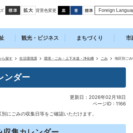
ズ
背景色変更
祉
観光・ビジネス
まちづくり
市
から探す
生活環境課
環境・ごみ・上下水道・浄化槽
ごみ
地区別ごみ
レンダー
更新日：2026年02月18日
ページID :
1166
区別にごみの収集日等をご確認いただけます。
み収集カレンダー