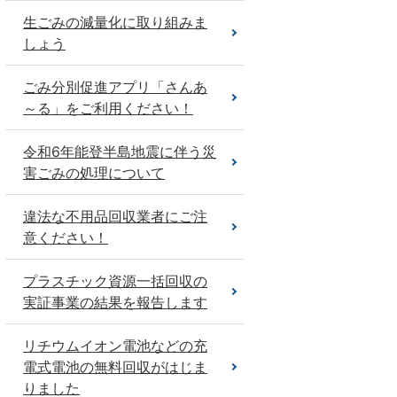
生ごみの減量化に取り組みま
しょう
ごみ分別促進アプリ「さんあ
～る」をご利用ください！
令和6年能登半島地震に伴う災
害ごみの処理について
違法な不用品回収業者にご注
意ください！
プラスチック資源一括回収の
実証事業の結果を報告します
リチウムイオン電池などの充
電式電池の無料回収がはじま
りました