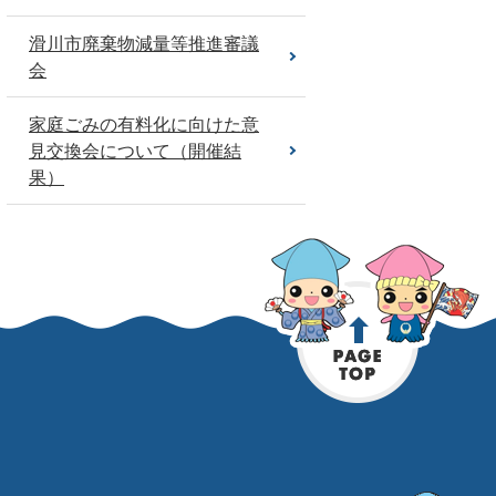
滑川市廃棄物減量等推進審議
会
家庭ごみの有料化に向けた意
見交換会について（開催結
果）