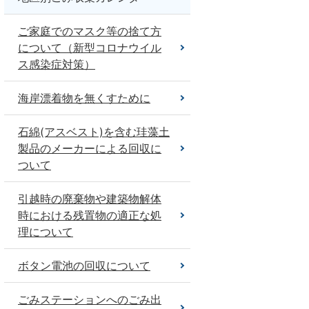
ご家庭でのマスク等の捨て方
について（新型コロナウイル
ス感染症対策）
海岸漂着物を無くすために
石綿(アスベスト)を含む珪藻土
製品のメーカーによる回収に
ついて
引越時の廃棄物や建築物解体
時における残置物の適正な処
理について
ボタン電池の回収について
ごみステーションへのごみ出