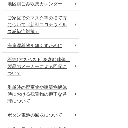
地区別ごみ収集カレンダー
ご家庭でのマスク等の捨て方
について（新型コロナウイル
ス感染症対策）
海岸漂着物を無くすために
石綿(アスベスト)を含む珪藻土
製品のメーカーによる回収に
ついて
引越時の廃棄物や建築物解体
時における残置物の適正な処
理について
ボタン電池の回収について