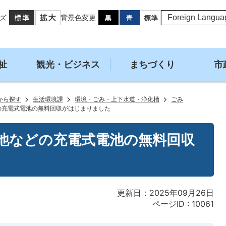
ズ
背景色変更
祉
観光・ビジネス
まちづくり
市
から探す
生活環境課
環境・ごみ・上下水道・浄化槽
ごみ
の充電式電池の無料回収がはじまりました
池などの充電式電池の無料回収
更新日：2025年09月26日
ページID :
10061