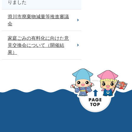
りました
滑川市廃棄物減量等推進審議
会
家庭ごみの有料化に向けた意
見交換会について（開催結
果）