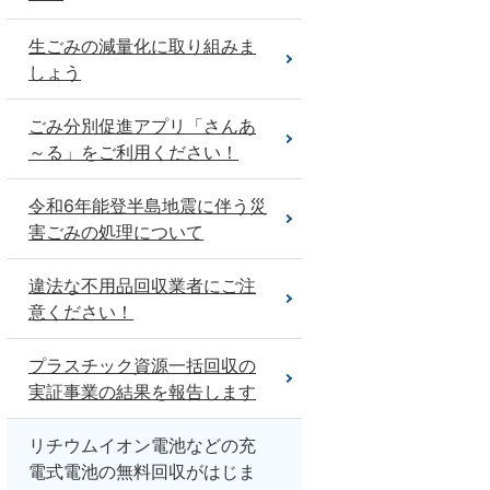
生ごみの減量化に取り組みま
しょう
ごみ分別促進アプリ「さんあ
～る」をご利用ください！
令和6年能登半島地震に伴う災
害ごみの処理について
違法な不用品回収業者にご注
意ください！
プラスチック資源一括回収の
実証事業の結果を報告します
リチウムイオン電池などの充
電式電池の無料回収がはじま