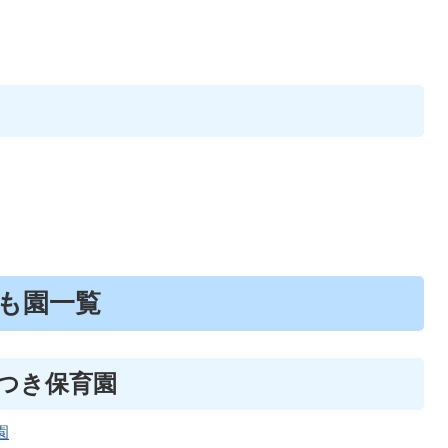
も園一覧
かつき保育園
園