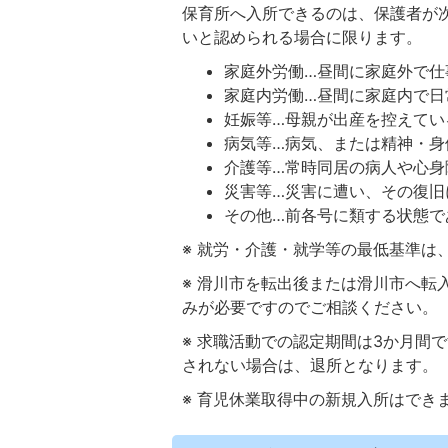
保育所へ入所できるのは、保護者が
いと認められる場合に限ります。
家庭外労働…昼間に家庭外で仕
家庭内労働…昼間に家庭内で日
妊娠等…母親が出産を控えてい
病気等…病気、または精神・身
介護等…常時同居の病人や心身
災害等…災害に遭い、その復旧
その他…前各号に類する状態で
※ 就労・介護・就学等の最低基準は
※ 滑川市を転出後または滑川市へ転
みが必要ですのでご相談ください。
※ 求職活動での認定期間は3か月間
されない場合は、退所となります。
※ 育児休業取得中の新規入所はでき