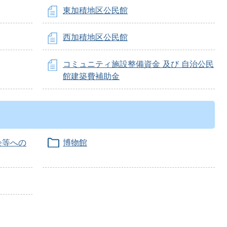
東加積地区公民館
西加積地区公民館
コミュニティ施設整備資金 及び 自治公民
館建築費補助金
会等への
博物館