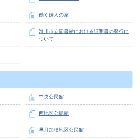
働く婦人の家
滑川市立図書館における証明書の発行に
ついて
中央公民館
西地区公民館
早月加積地区公民館