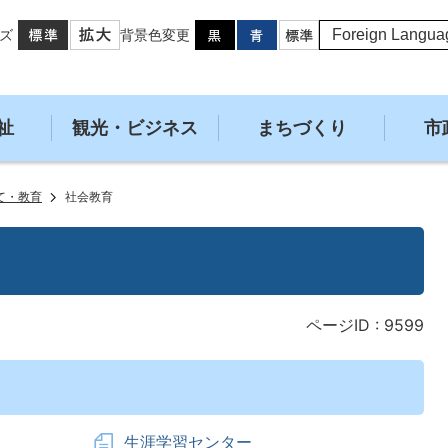
ズ
背景色変更
祉
観光・ビジネス
まちづくり
市
て・教育
社会教育
ページID :
9599
生涯学習センター