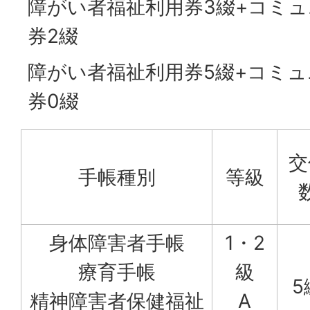
障がい者福祉利用券3綴+コミ
券2綴
障がい者福祉利用券5綴+コミ
券0綴
交
手帳種別
等級
身体障害者手帳
1・2
療育手帳
級
5
精神障害者保健福祉
A