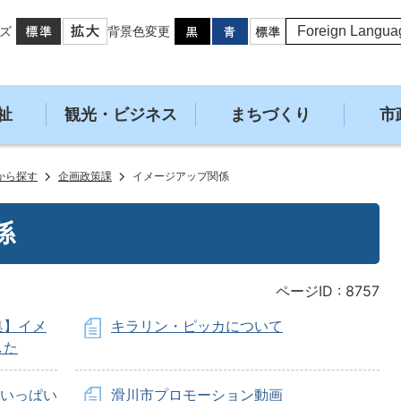
ズ
背景色変更
祉
観光・ビジネス
まちづくり
市
から探す
企画政策課
イメージアップ関係
係
ページID :
8757
集】イメ
キラリン・ピッカについて
した
せいっぱい
滑川市プロモーション動画