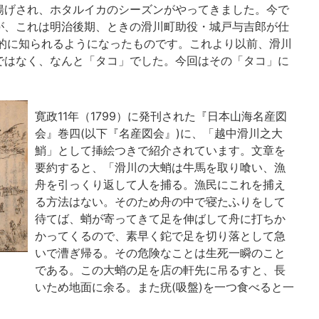
揚げされ、ホタルイカのシーズンがやってきました。今で
が、これは明治後期、ときの滑川町助役・城戸与吉郎が仕
国的に知られるようになったものです。これより以前、滑川
ではなく、なんと「タコ」でした。今回はその「タコ」に
寛政11年（1799）に発刊された『日本山海名産図
会』巻四(以下『名産図会』)に、「越中滑川之大
鮹」として挿絵つきで紹介されています。文章を
要約すると、「滑川の大蛸は牛馬を取り喰い、漁
舟を引っくり返して人を捕る。漁民にこれを捕え
る方法はない。そのため舟の中で寝たふりをして
待てば、蛸が寄ってきて足を伸ばして舟に打ちか
かってくるので、素早く鉈で足を切り落として急
いで漕ぎ帰る。その危険なことは生死一瞬のこと
である。この大蛸の足を店の軒先に吊るすと、長
いため地面に余る。また疣(吸盤)を一つ食べると一
。