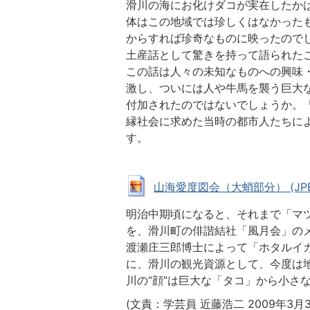
滑川の海にお化けダコが実在したか
体はこの地域では珍しくはなかった
からすれば珍奇なものに映ったので
土産話として驚きを持って語られた
この話は人々の未知なものへの興味
激し、ついには人や牛馬を襲う巨大
付加されたのではないでしょうか。
縁社会に求めた当時の都市人たちに
す。
山海愛度図会（大蛸部分） (JPEG:
明治中期頃になると、それまで「マ
を、滑川町の俳諧結社「風月会」のメン
渡瀬庄三郎博士によって「ホタルイ
に、滑川の観光資源として、今度は
川の“顔”は巨大な「タコ」から小さ
(文責：学芸員 近藤浩二 2009年3月3