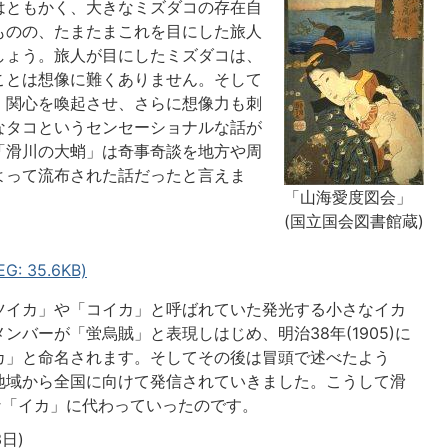
はともかく、大きなミズダコの存在自
ものの、たまたまこれを目にした旅人
しょう。旅人が目にしたミズダコは、
ことは想像に難くありません。そして
・関心を喚起させ、さらに想像力も刺
なタコというセンセーショナルな話が
「滑川の大蛸」は奇事奇談を地方や周
よって流布された話だったと言えま
「山海愛度図会」
(国立国会図書館蔵)
 35.6KB)
ツイカ」や「コイカ」と呼ばれていた発光する小さなイカ
バーが「蛍烏賊」と表現しはじめ、明治38年(1905)に
カ」と命名されます。そしてその後は冒頭で述べたよう
地域から全国に向けて発信されていきました。こうして滑
な「イカ」に代わっていったのです。
日)