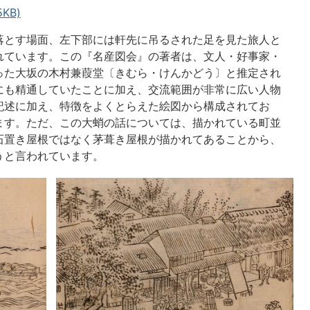
KB)
落とす場面、左下部には軒先に吊るされた足を見た旅人と
れています。この『名産図会』の著者は、文人・好事家・
った大坂の木村兼葭堂〔きむら・けんかどう〕と推定され
にも精通していたことに加え、交流範囲が非常に広い人物
記述に加え、特徴をよくとらえた絵図から構成されてお
ます。ただ、この大蛸の話については、描かれている町並
石置き屋根ではなく茅葺き屋根が描かれてあることから、
うと言われています。