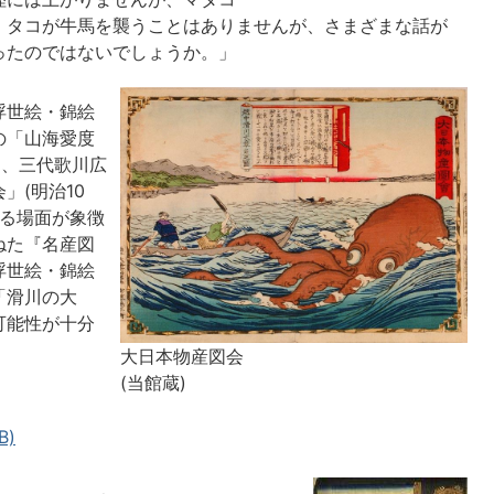
。タコが牛馬を襲うことはありませんが、さまざまな話が
ったのではないでしょうか。」
浮世絵・錦絵
の「山海愛度
)、三代歌川広
」(明治10
する場面が象徴
ねた『名産図
浮世絵・錦絵
「滑川の大
可能性が十分
大日本物産図会
(当館蔵)
B)