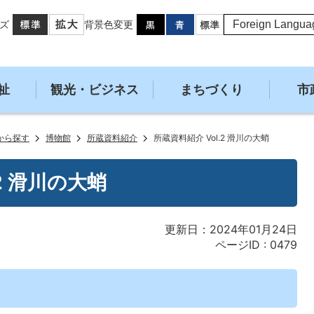
ズ
背景色変更
祉
観光・ビジネス
まちづくり
市
から探す
博物館
所蔵資料紹介
所蔵資料紹介 Vol.2 滑川の大蛸
2 滑川の大蛸
更新日：2024年01月24日
ページID :
0479