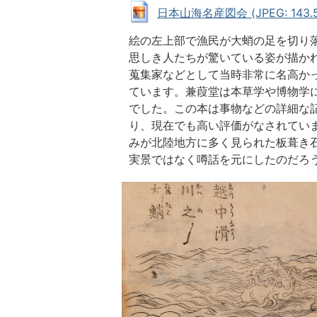
日本山海名産図会 (JPEG: 143.5
絵の左上部で漁民が大蛸の足を切り
思しき人たちが驚いている姿が描か
蒐集家などとして当時非常に名高か
ています。兼葭堂は本草学や博物学
でした。この本は事物などの詳細な
り、現在でも高い評価がなされてい
みが北陸地方に多く見られた板葺き
実景ではなく噂話を元にしたのだろ