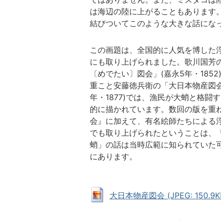
は海辺の陸に上がることもあります
結びついてこのような大きな話にな
この画題は、全国的に人気を博した
にも取り上げられました。歌川国芳
〔めでたい〕図会」(嘉永5年・1852
重こと安藤徳兵衛の「大日本物産図会
年・1877)では、漁民が大蛸と格闘
的に描かれています。数回の版を重
会』に加えて、有名絵師たちによる
でも取り上げられたということは、
蛸」の話は当時広範に知られていた
にあります。
大日本物産図会 (JPEG: 150.9K