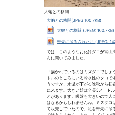
大蛸との格闘
大蛸との格闘(JPEG:100.7KB)
大蛸との格闘 (JPEG: 100.7KB)
軒先に吊るされた足 (JPEG: 143.
では、このようなお化けダコが富山
んに聞いてみました。
「描かれているのはミズダコでしょう
トルのところにいる冷水性のタコで
うですが、水温が下がる晩秋から初
に来ます。大きい雄は全長3メートル
とがあります。吸盤も大きいので人
はなるかもしれませんね。ミズダコ
て販売していたので、足を軒先に吊
ではありません。また、ミズダコは