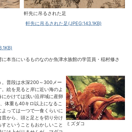
軒先に吊るされた足
軒先に吊るされた足(JPEG:143.1KB)
1KB)
湾に本当にいるものなのか魚津水族館の学芸員・稲村修さ
。普段は水深200～300メー
す。絵を見ると岸に近い海のよ
春にかけては浅い沿岸域に産卵
、体重も40キロ以上になるこ
によっては一つで一食くらいに
は昔から、頭と足とを切り分け
ミズダコ
るすということもおかしいこと
陸には上がりませんが、マダコ