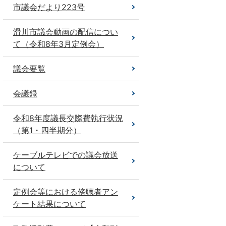
市議会だより223号
滑川市議会動画の配信につい
て（令和8年3月定例会）
議会要覧
会議録
令和8年度議長交際費執行状況
（第1・四半期分）
ケーブルテレビでの議会放送
について
定例会等における傍聴者アン
ケート結果について