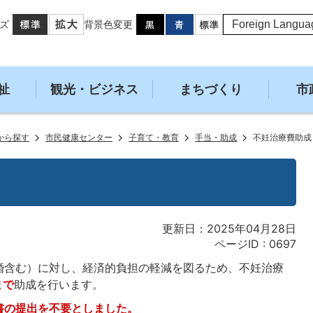
ズ
背景色変更
祉
観光・ビジネス
まちづくり
市
から探す
市民健康センター
子育て・教育
手当・助成
不妊治療費助成
更新日：2025年04月28日
ページID :
0697
婚含む）に対し、経済的負担の軽減を図るため、不妊治療
まで
助成を行います。
書の提出を不要としました。