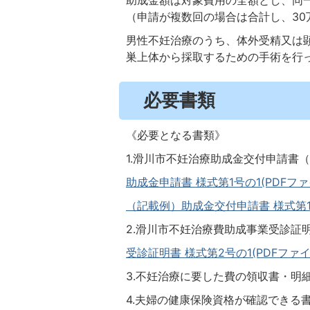
助成金額は対象費用の全額とし、同一
（申請が複数回の場合は合計し、30
男性不妊治療のうち、体外受精又は
巣上体から採取するための手術を行っ
必要書類
《必要となる書類》
1.滑川市不妊治療助成金交付申請書（
助成金申請書 様式第1号の1(PDFファイル
（記載例）助成金交付申請書 様式第1号の1
2.滑川市不妊治療費助成事業受診証
受診証明書 様式第2号の1(PDFファイル:
3.不妊治療に要した費の領収書・明
4.夫婦の健康保険資格が確認できる