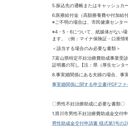
5.振込先の通帳またはキャッシュカ
6.医療給付金（高額療養費や付加給
※ご不明の場合は、市民健康センタ
※4・5・6について、紙媒体がない
ます。（例：マイナ保険証・口座情
＜該当する場合のみ必要な書類＞
7.富山県特定不妊治療費助成事業受
証明書の写し【注：県（厚生センタ
8.事実婚関係にある夫婦の場合、事実
事実婚関係に関する申立書(PDFファイル
〇男性不妊治療助成に必要な書類〇
1.滑川市男性不妊治療費助成金交付申
男性助成金交付申請書 様式第1号の2(PD