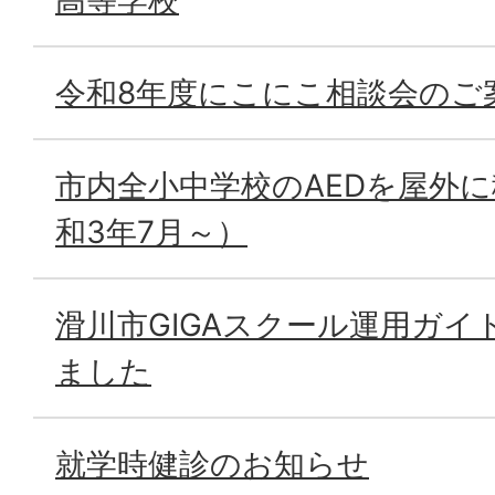
高等学校
令和8年度にこにこ相談会のご
市内全小中学校のAEDを屋外
和3年7月～）
滑川市GIGAスクール運用ガイ
ました
就学時健診のお知らせ