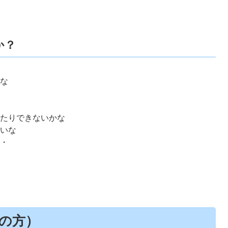
。
か？
いな
な
な
いたりできないかな
たいな
・・
。
の方）