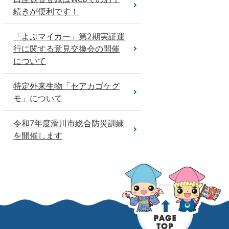
続きが便利です！
「よぶマイカー」第2期実証運
行に関する意見交換会の開催
について
特定外来生物「セアカゴケグ
モ」について
令和7年度滑川市総合防災訓練
を開催します