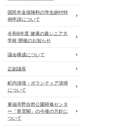
国民年金保険料の学生納付特
例申請について
令和8年度 健康の森シニア大
学校 開催のお知らせ
議会構成について
正副議長
町内清掃・ボランティア清掃
について
東福寺野自然公園研修センタ
ー「青雲閣」の今後の方針に
ついて