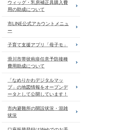
ウィッグ・乳房補正具購入費
用の助成について
市LINE公式アカウントメニュ
ー
子育て支援アプリ「母子モ」
滑川市帯状疱疹任意予防接種
費用助成について
「なめりかわデジタルマッ
プ」の地図情報をオープンデ
ータとして公開しています！
市内避難所の開設状況・混雑
状況
口座振替登録はWebでのお手