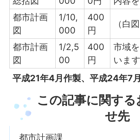
総括図
000
0円
内容を
都市計画
1/10,
400
（白図
図
000
円
都市計画
1/2,5
400
市域を
図
00
円
います
平成21年4月作製、平成24年7
この記事に関する
せ先
都市計画課