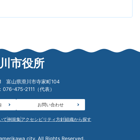
川市役所
601 富山県滑川市寺家町104
76-475-2111（代表）
内
お問い合わせ
いて
例規集
アクセシビリティ方針
組織から探す
merikawa city. All Rights Reserved.