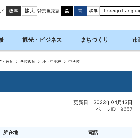
ズ
背景色変更
祉
観光・ビジネス
まちづくり
市
て・教育
学校教育
小・中学校
中学校
更新日：2023年04月13日
ページID :
9657
所在地
電話