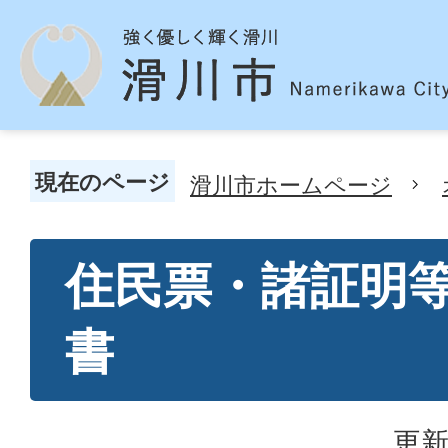
現在のページ
滑川市ホームページ
住民票・諸証明
書
更新