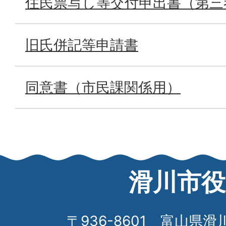
住民票写し等交付申出書（第三
旧氏併記等申請書
同意書（市民課関係用）
滑川市役
〒936-8601 富山県滑